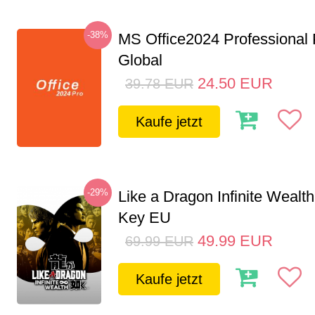
-38%
MS Office2024 Professional
Global
24.50
EUR
39.78
EUR
Kaufe jetzt
-29%
Like a Dragon Infinite Weal
Key EU
49.99
EUR
69.99
EUR
Kaufe jetzt