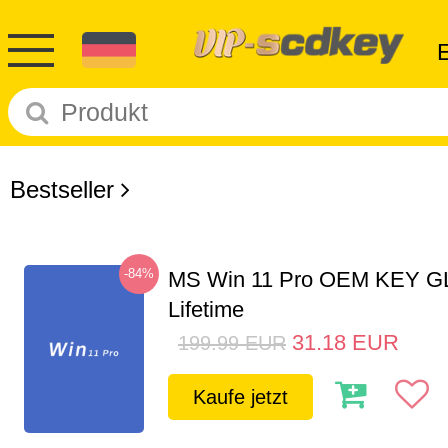
Bestseller
-84%
MS Win 11 Pro OEM KEY G
Lifetime
31.18
EUR
199.99
EUR
Kaufe jetzt