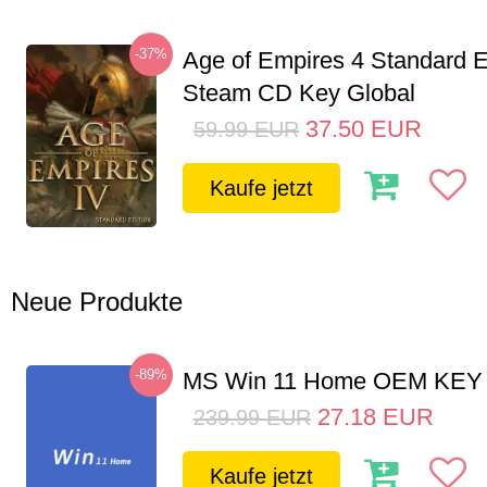
-37%
Age of Empires 4 Standard E
Steam CD Key Global
37.50
EUR
59.99
EUR
Kaufe jetzt
Neue Produkte
-89%
MS Win 11 Home OEM KE
27.18
EUR
239.99
EUR
Kaufe jetzt