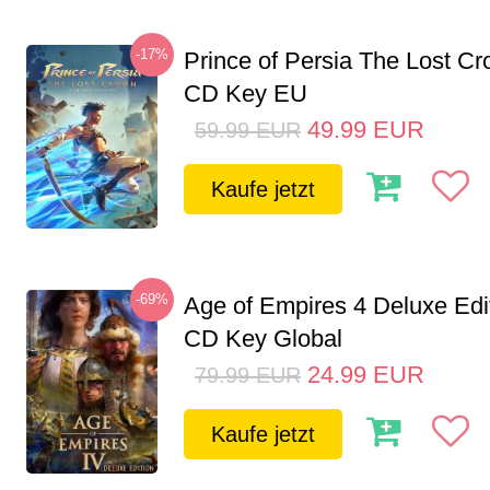
-17%
Prince of Persia The Lost C
CD Key EU
49.99
EUR
59.99
EUR
Kaufe jetzt
-69%
Age of Empires 4 Deluxe Edi
CD Key Global
24.99
EUR
79.99
EUR
Kaufe jetzt