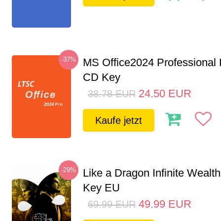
-37%
MS Office2024 Professional
CD Key
24.50
EUR
38.78
EUR
Kaufe jetzt
-29%
Like a Dragon Infinite Weal
Key EU
49.99
EUR
69.99
EUR