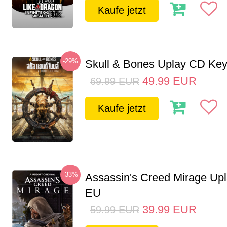
Kaufe jetzt
-29%
Skull & Bones Uplay CD Ke
49.99
EUR
69.99
EUR
Kaufe jetzt
-33%
Assassin's Creed Mirage Up
EU
39.99
EUR
59.99
EUR